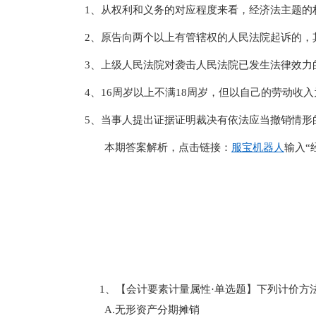
1、从权利和义务的对应程度来看，经济法主题的
2、原告向两个以上有管辖权的人民法院起诉的，
3、上级人民法院对袭击人民法院已发生法律效力
4、16周岁以上不满18周岁，但以自己的劳动
5、当事人提出证据证明裁决有依法应当撤销情形
本期答案解析，点击链接：
服宝机器人
输入“
1、【会计要素计量属性·单选题】下列计价
A.无形资产分期摊销