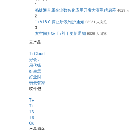
1
畅捷通首届企业数智化应用开发大赛重磅启幕
4629 
2
T+V18.0 停止研发维护通知
23251 人浏览
3
友空间升级-T+补丁更新通知
9829 人浏览
云产品
T+Cloud
好会计
易代账
好生意
好业财
畅云管家
软件包
T+
T1
T3
T6
G6
产品服务