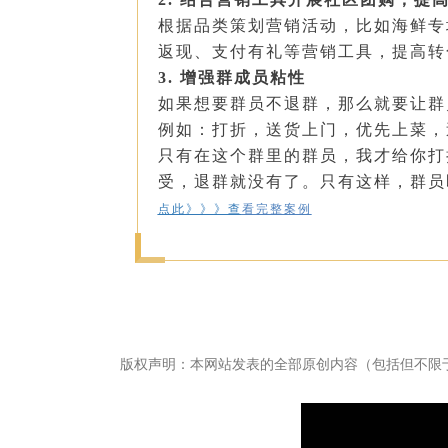
根据品类策划营销活动，比如
海鲜
专
返现、支付有礼等营销工具，提高转
3.
增强群成员粘性
如果想要群员
不退群，那么就要让群
例如：打折，送货上门，优先上菜，
只有在这个群里的群员，我才给你打
受，退群就没有了。只有这样，群员
点此》》》查
看完整案例
版权声明：本网站发表的全部原创内容（包括但不限
畅捷通社区