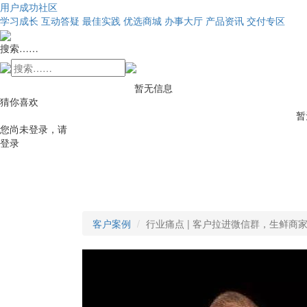
用户成功社区
学习成长
互动答疑
最佳实践
优选商城
办事大厅
产品资讯
交付专区
搜索……
暂无信息
猜你喜欢
暂
您尚未登录，请
登录
客户案例
行业痛点 | 客户拉进微信群，生鲜商