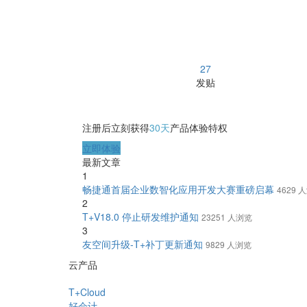
27
发贴
注册后立刻获得
30天
产品体验特权
立即体验
最新文章
1
畅捷通首届企业数智化应用开发大赛重磅启幕
4629 
2
T+V18.0 停止研发维护通知
23251 人浏览
3
友空间升级-T+补丁更新通知
9829 人浏览
云产品
T+Cloud
好会计