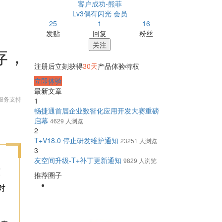
客户成功-熊菲
Lv3偶有闪光 会员
25
1
16
发贴
回复
粉丝
关注
存，
注册后立刻获得
30天
产品体验特权
立即体验
最新文章
服务支持
1
畅捷通首届企业数智化应用开发大赛重磅
启幕
4629 人浏览
2
T+V18.0 停止研发维护通知
23251 人浏览
3
友空间升级-T+补丁更新通知
9829 人浏览
原
推荐圈子
对