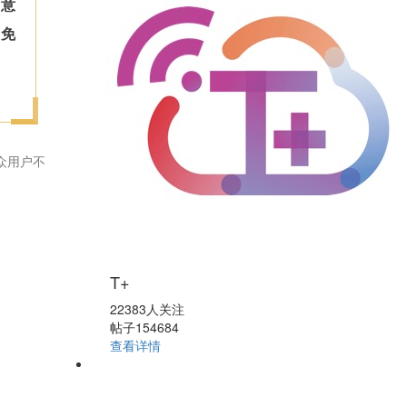
生意
避免
众用户不
T+
22383人关注
帖子154684
查看详情