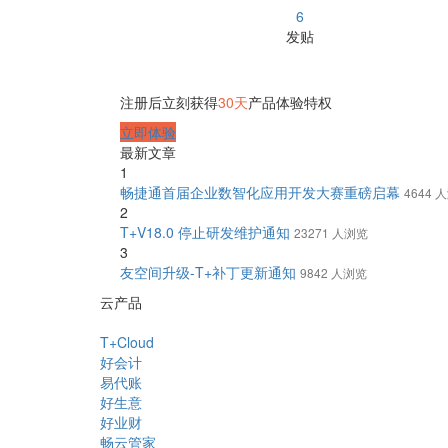
6
发贴
注册后立刻获得
30天
产品体验特权
立即体验
最新文章
1
畅捷通首届企业数智化应用开发大赛重磅启幕
4644 
2
T+V18.0 停止研发维护通知
23271 人浏览
3
友空间升级-T+补丁更新通知
9842 人浏览
云产品
T+Cloud
好会计
易代账
好生意
好业财
畅云管家