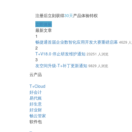
注册后立刻获得
30天
产品体验特权
立即体验
最新文章
1
畅捷通首届企业数智化应用开发大赛重磅启幕
4629 
2
T+V18.0 停止研发维护通知
23251 人浏览
3
友空间升级-T+补丁更新通知
9829 人浏览
云产品
T+Cloud
好会计
易代账
好生意
好业财
畅云管家
软件包