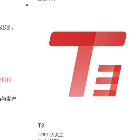
务处理，
使用用
员与客户
T3
12991人关注