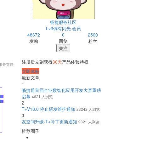
畅捷服务社区
Lv3偶有闪光 会员
48672
0
2560
发贴
回复
粉丝
关注
注册后立刻获得
30天
产品体验特权
服务支持
立即体验
最新文章
1
畅捷通首届企业数智化应用开发大赛重磅
启幕
4621 人浏览
2
T+V18.0 停止研发维护通知
23242 人浏览
3
友空间升级-T+补丁更新通知
9821 人浏览
推荐圈子