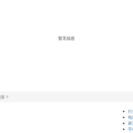
暂无信息
顾客？
行
电
家
手