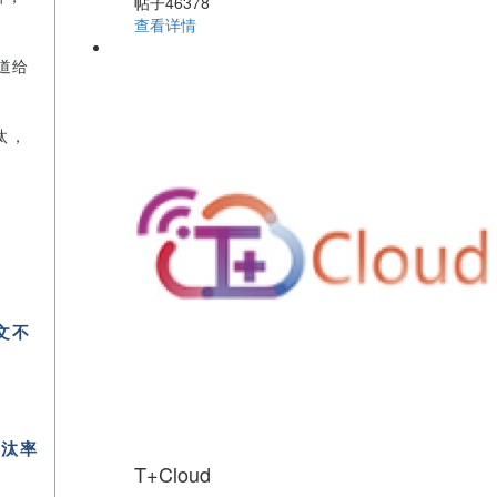
帖子46378
查看详情
道给
汰，
文不
淘汰率
T+Cloud