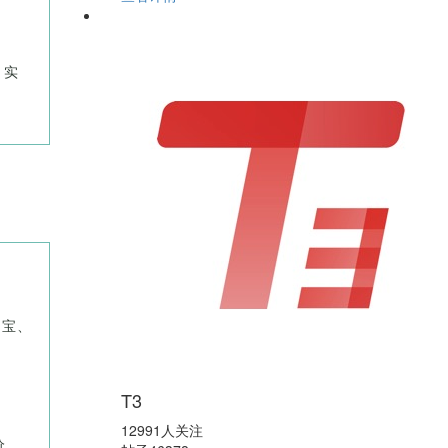
，实
电宝、
T3
12991人关注
价，