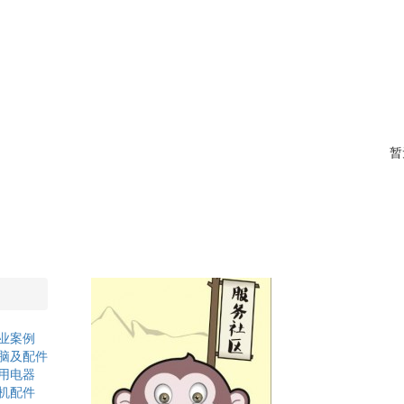
暂
业案例
脑及配件
用电器
机配件