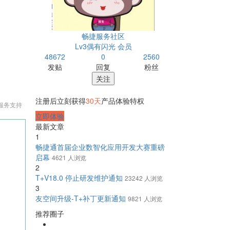
畅捷服务社区
Lv3偶有闪光 会员
48672
0
2560
发贴
回复
粉丝
关注
注册后立刻获得
30天
产品体验特权
服务支持
立即体验
最新文章
1
畅捷通首届企业数智化应用开发大赛重磅
启幕
4621 人浏览
2
T+V18.0 停止研发维护通知
23242 人浏览
3
友空间升级-T+补丁更新通知
9821 人浏览
推荐圈子