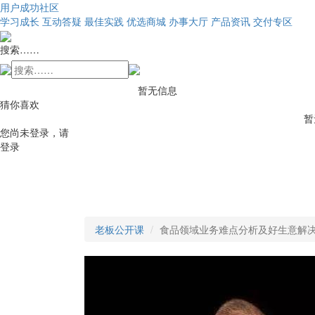
用户成功社区
学习成长
互动答疑
最佳实践
优选商城
办事大厅
产品资讯
交付专区
搜索……
暂无信息
猜你喜欢
暂
您尚未登录，请
登录
老板公开课
食品领域业务难点分析及好生意解