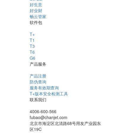
好生意
好业财
畅云管家
软件包
T+
T1
T3
T6
G6
产品服务
产品注册
防伪查询
服务有效期查询
T+版本安全检测工具
联系我们
4006-600-566
fubao@chanjet.com
北京市海淀区北清路68号用友产业园东
区19C