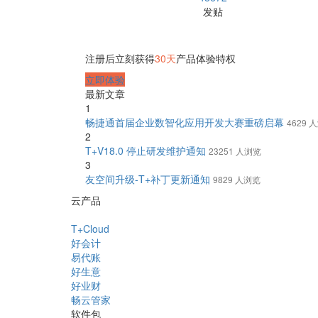
发贴
注册后立刻获得
30天
产品体验特权
立即体验
最新文章
1
畅捷通首届企业数智化应用开发大赛重磅启幕
4629 
2
T+V18.0 停止研发维护通知
23251 人浏览
3
友空间升级-T+补丁更新通知
9829 人浏览
云产品
T+Cloud
好会计
易代账
好生意
好业财
畅云管家
软件包