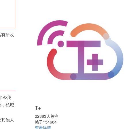
后有所收
如今我
势，私域
T+
22383人关注
较其他人
帖子154684
查看详情