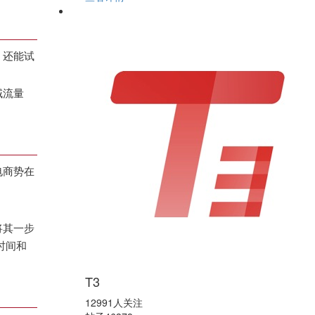
，还能试
域流量
电商势在
将其一步
时间和
T3
12991人关注