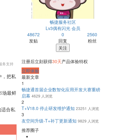
畅捷服务社区
Lv3偶有闪光 会员
48672
0
2560
发贴
回复
粉丝
关注
注册后立刻获得
30天
产品体验特权
服务支持
立即体验
最新文章
中，把私
1
畅捷通首届企业数智化应用开发大赛重磅
市场最鲜
启幕
4629 人浏览
2
T+V18.0 停止研发维护通知
23251 人浏览
的适合私
3
友空间升级-T+补丁更新通知
9829 人浏览
推荐圈子