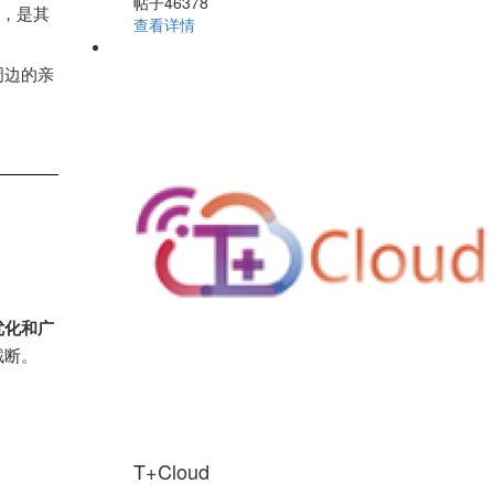
帖子46378
础，是其
查看详情
周边的亲
。
优化和广
截断。
T+Cloud