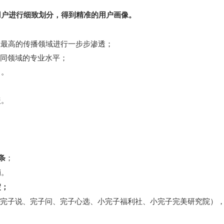
用户进行细致划分，得到精准的用户画像。
在最高的传播领域进行一步步渗透；
不同领域的专业水平；
力。
盖。
条
；
销。
淀；
完子说、完子问、完子心选、小完子福利社、小完子完美研究院）