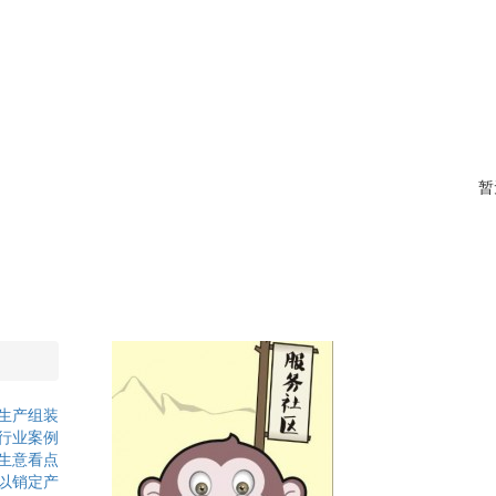
暂
生产组装
行业案例
生意看点
以销定产