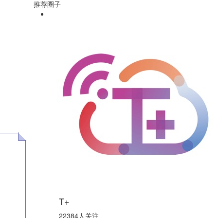
推荐圈子
T+
22384人关注