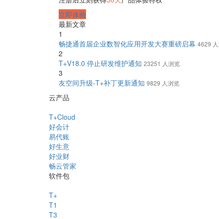
立即体验
最新文章
1
畅捷通首届企业数智化应用开发大赛重磅启幕
4629 
2
T+V18.0 停止研发维护通知
23251 人浏览
3
友空间升级-T+补丁更新通知
9829 人浏览
云产品
T+Cloud
好会计
易代账
好生意
好业财
畅云管家
软件包
T+
T1
T3