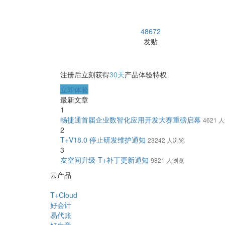
48672
发贴
注册后立刻获得
30天
产品体验特权
立即体验
最新文章
1
畅捷通首届企业数智化应用开发大赛重磅启幕
4621 
2
T+V18.0 停止研发维护通知
23242 人浏览
3
友空间升级-T+补丁更新通知
9821 人浏览
云产品
T+Cloud
好会计
易代账