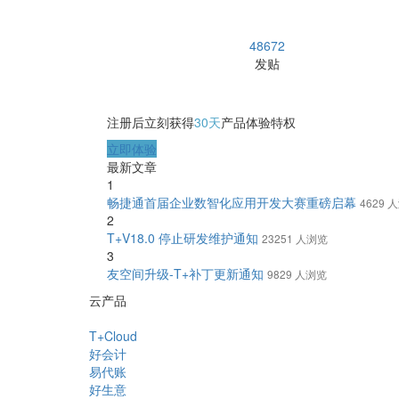
48672
发贴
注册后立刻获得
30天
产品体验特权
立即体验
最新文章
1
畅捷通首届企业数智化应用开发大赛重磅启幕
4629 
2
T+V18.0 停止研发维护通知
23251 人浏览
3
友空间升级-T+补丁更新通知
9829 人浏览
云产品
T+Cloud
好会计
易代账
好生意