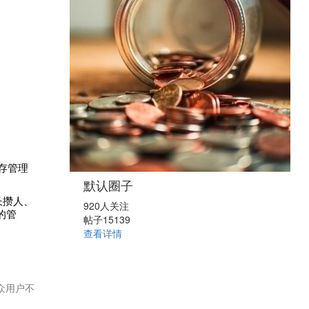
存管理
默认圈子
长攒人、
920人关注
的管
帖子15139
查看详情
众用户不