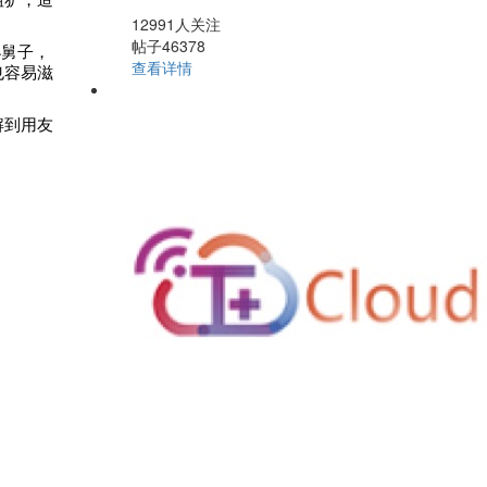
粗犷，造
12991人关注
帖子46378
小舅子，
查看详情
也容易滋
解到用友