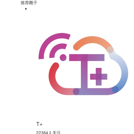
推荐圈子
T+
22384人关注