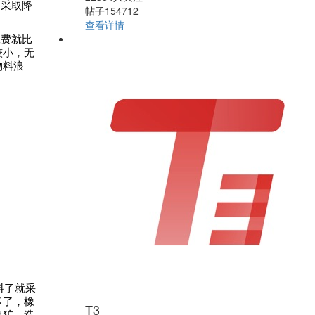
不采取降
帖子154712
查看详情
工费就比
较小，无
物料浪
料了就采
多了，橡
T3