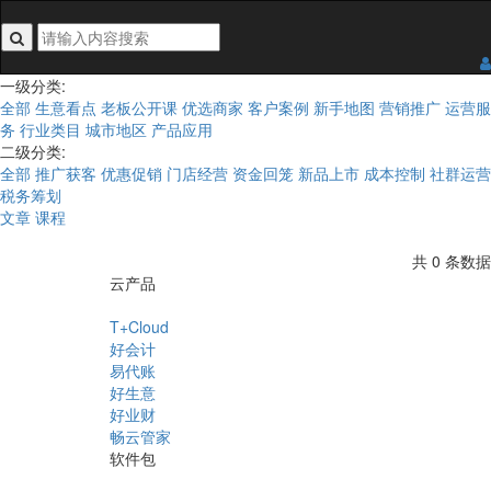
搜索关键词不能为空
一级分类:
全部
生意看点
老板公开课
优选商家
客户案例
新手地图
营销推广
运营服
务
行业类目
城市地区
产品应用
二级分类:
全部
推广获客
优惠促销
门店经营
资金回笼
新品上市
成本控制
社群运营
税务筹划
文章
课程
共 0 条数据
云产品
T+Cloud
好会计
易代账
好生意
好业财
畅云管家
软件包