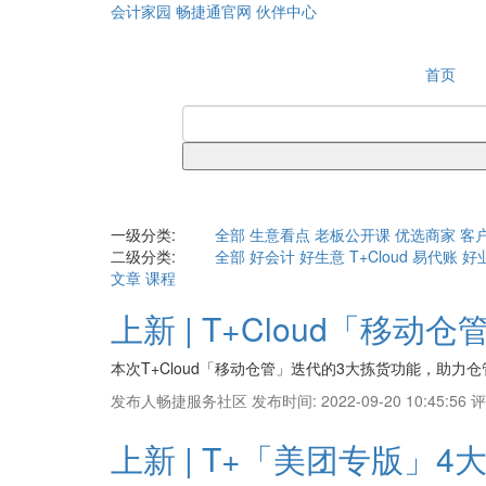
会计家园
畅捷通官网
伙伴中心
首页
一级分类:
全部
生意看点
老板公开课
优选商家
客
二级分类:
全部
好会计
好生意
T+Cloud
易代账
好
文章
课程
上新 | T+Cloud「移
本次T+Cloud「移动仓管」迭代的3大拣货功能，助
发布人畅捷服务社区
发布时间: 2022-09-20 10:45:56
评
上新 | T+「美团专版