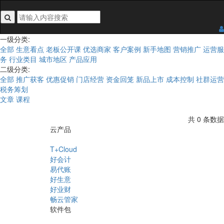
搜索关键词不能为空
一级分类:
全部
生意看点
老板公开课
优选商家
客户案例
新手地图
营销推广
运营服
务
行业类目
城市地区
产品应用
二级分类:
全部
推广获客
优惠促销
门店经营
资金回笼
新品上市
成本控制
社群运营
税务筹划
文章
课程
共 0 条数据
云产品
T+Cloud
好会计
易代账
好生意
好业财
畅云管家
软件包