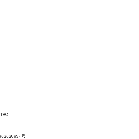
19C
02020634号
京ICP备10212974号-28