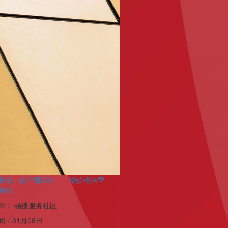
新政，做合规应对——增值税法重
解析
称：
畅捷服务社区
间：
01月08日