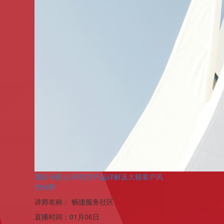
重庆小雨点-雨商贷产品详解及大额客户风
控分析
讲师名称：
畅捷服务社区
直播时间：
01月06日