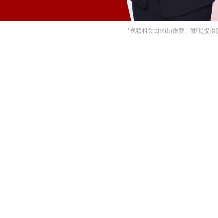
*视频相关由火山(微赞、微吼)提供