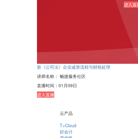
进入直
新《公司法》企业减资流程与财税处理
讲师名称：
畅捷服务社区
直播时间：
01月09日
进入直播
云产品
T+Cloud
好会计
易代账