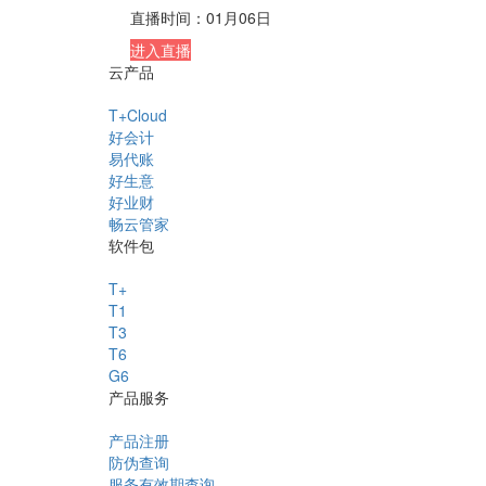
直播时间：
01月06日
进入直播
云产品
T+Cloud
好会计
易代账
好生意
好业财
畅云管家
软件包
T+
T1
T3
T6
G6
产品服务
产品注册
防伪查询
服务有效期查询