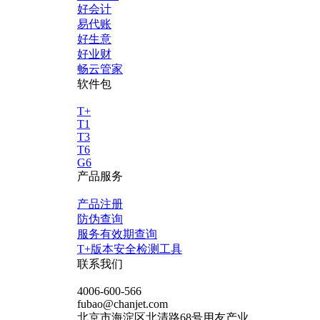
好会计
易代账
好生意
好业财
畅云管家
软件包
T+
T1
T3
T6
G6
产品服务
产品注册
防伪查询
服务有效期查询
T+版本安全检测工具
联系我们
4006-600-566
fubao@chanjet.com
北京市海淀区北清路68号用友产业