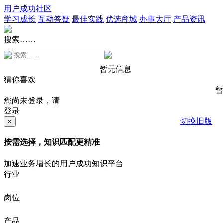
用户成功社区
学习成长
互动答疑
最佳实践
优选商城
办事大厅
产品资讯
搜索……
暂无信息
猜你喜欢
暂
您尚未登录，请
登录
切换旧版
×
按需选择，知识匹配更精准
加速业务增长的用户成功知识平台
行业
岗位
产品