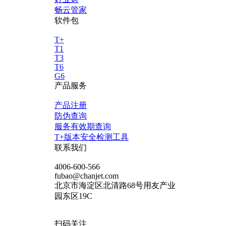
畅云管家
软件包
T+
T1
T3
T6
G6
产品服务
产品注册
防伪查询
服务有效期查询
T+版本安全检测工具
联系我们
4006-600-566
fubao@chanjet.com
北京市海淀区北清路68号用友产业
园东区19C
扫码关注