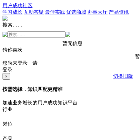
用户成功社区
学习成长
互动答疑
最佳实践
优选商城
办事大厅
产品资讯
搜索……
暂无信息
猜你喜欢
暂
您尚未登录，请
登录
切换旧版
×
按需选择，知识匹配更精准
加速业务增长的用户成功知识平台
行业
岗位
产品