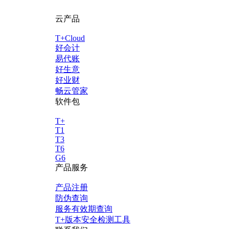
云产品
T+Cloud
好会计
易代账
好生意
好业财
畅云管家
软件包
T+
T1
T3
T6
G6
产品服务
产品注册
防伪查询
服务有效期查询
T+版本安全检测工具