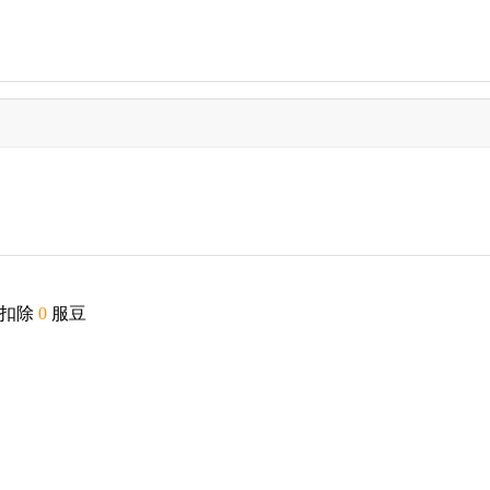
要扣除
0
服豆