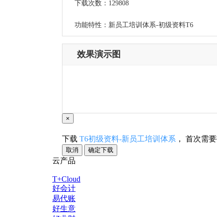
下载次数：129808
功能特性：新员工培训体系-初级资料T6
效果演示图
×
下载
T6初级资料-新员工培训体系
， 首次需
取消
确定下载
云产品
T+Cloud
好会计
易代账
好生意