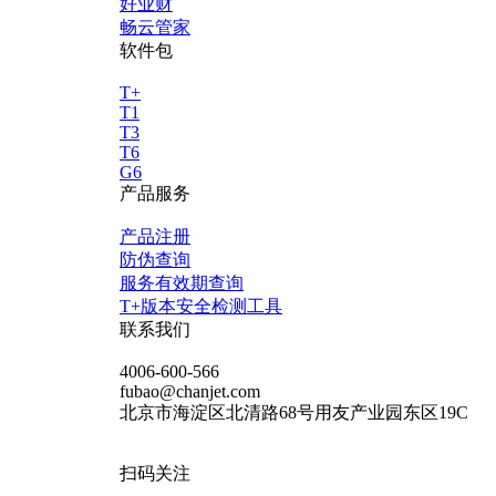
好业财
畅云管家
软件包
T+
T1
T3
T6
G6
产品服务
产品注册
防伪查询
服务有效期查询
T+版本安全检测工具
联系我们
4006-600-566
fubao@chanjet.com
北京市海淀区北清路68号用友产业园东区19C
扫码关注