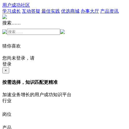
用户成功社区
学习成长
互动答疑
最佳实践
优选商城
办事大厅
产品资讯
搜索……
猜你喜欢
您尚未登录，请
登录
×
按需选择，知识匹配更精准
加速业务增长的用户成功知识平台
行业
岗位
产品