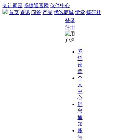
会计家园
畅捷通官网
伙伴中心
首页
资讯
问答
产品
优选商城
学堂
畅研社
登录
注册
系
统
设
置
个
人
中
心
消
息
通
知
账
号