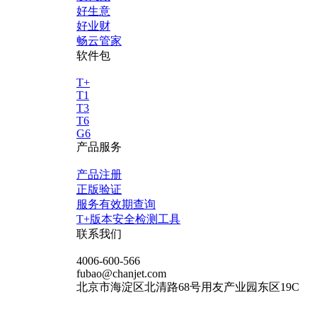
好生意
好业财
畅云管家
软件包
T+
T1
T3
T6
G6
产品服务
产品注册
正版验证
服务有效期查询
T+版本安全检测工具
联系我们
4006-600-566
fubao@chanjet.com
北京市海淀区北清路68号用友产业园东区19C