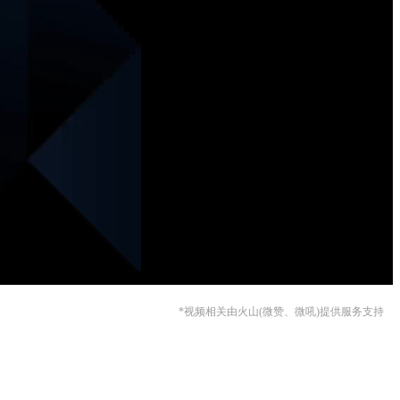
*视频相关由火山(微赞、微吼)提供服务支持