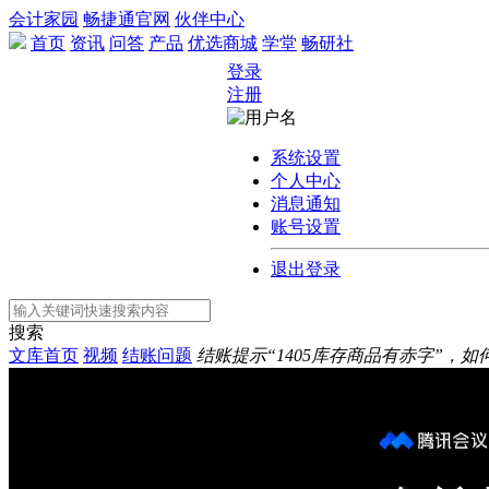
会计家园
畅捷通官网
伙伴中心
首页
资讯
问答
产品
优选商城
学堂
畅研社
登录
注册
系统设置
个人中心
消息通知
账号设置
退出登录
搜索
文库首页
视频
结账问题
结账提示“1405库存商品有赤字”，