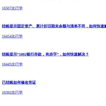
16507次已学
结账提示固定资产、累计折旧期末余额与清单不符，如何快速
16454次已学
结账提示“1002银行存款，有赤字”，如何快速解决？
16445次已学
已结账如何修改凭证
16392次已学