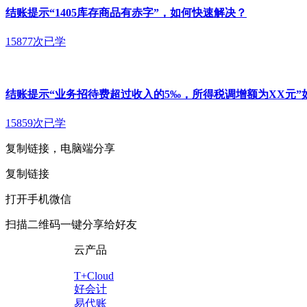
结账提示“1405库存商品有赤字”，如何快速解决？
15877次已学
结账提示“业务招待费超过收入的5‰，所得税调增额为XX元”
15859次已学
复制链接，电脑端分享
复制链接
打开手机微信
扫描二维码一键分享给好友
云产品
T+Cloud
好会计
易代账