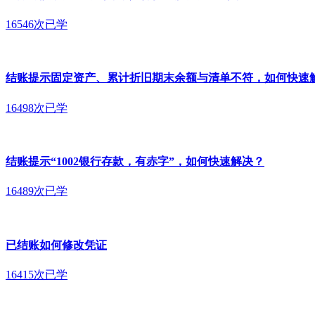
16546次已学
结账提示固定资产、累计折旧期末余额与清单不符，如何快速
16498次已学
结账提示“1002银行存款，有赤字”，如何快速解决？
16489次已学
已结账如何修改凭证
16415次已学