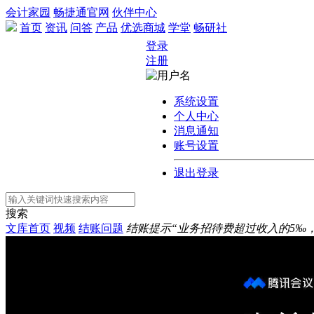
会计家园
畅捷通官网
伙伴中心
首页
资讯
问答
产品
优选商城
学堂
畅研社
登录
注册
系统设置
个人中心
消息通知
账号设置
退出登录
搜索
文库首页
视频
结账问题
结账提示“业务招待费超过收入的5‰