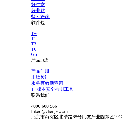
好生意
好业财
畅云管家
软件包
T+
T1
T3
T6
G6
产品服务
产品注册
正版验证
服务有效期查询
T+版本安全检测工具
联系我们
4006-600-566
fubao@chanjet.com
北京市海淀区北清路68号用友产业园东区19C