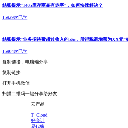
结账提示“1405库存商品有赤字”，如何快速解决？
15929次已学
结账提示“业务招待费超过收入的5‰，所得税调增额为XX元”
15904次已学
复制链接，电脑端分享
复制链接
打开手机微信
扫描二维码一键分享给好友
云产品
T+Cloud
好会计
易代账