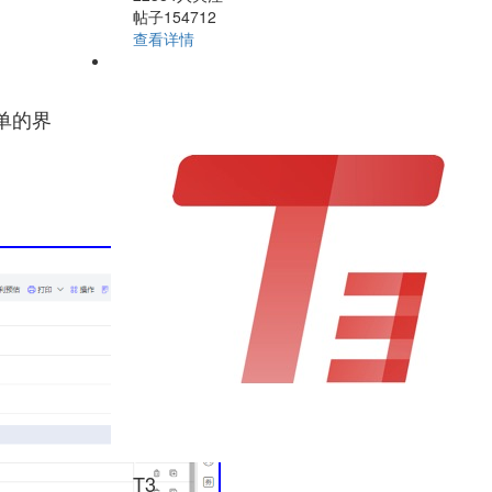
帖子154712
查看详情
货单的界
T3