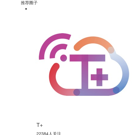
推荐圈子
T+
22384人关注