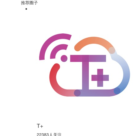
推荐圈子
T+
22383人关注