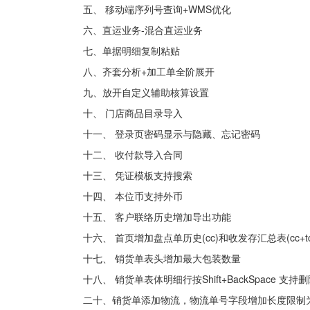
五、 移动端序列号查询+WMS优化
六、直运业务-混合直运业务
七、单据明细复制粘贴
八、齐套分析+加工单全阶展开
九、放开自定义辅助核算设置
十、 门店商品目录导入
十一、 登录页密码显示与隐藏、忘记密码
十二、 收付款导入合同
十三、 凭证模板支持搜索
十四、 本位币支持外币
十五、 客户联络历史增加导出功能
十六、 首页增加盘点单历史(cc)和收发存汇总表(cc+tc
十七、 销货单表头增加最大包装数量
十八、 销货单表体明细行按Shift+BackSpace 支
二十、销货单添加物流，物流单号字段增加长度限制为