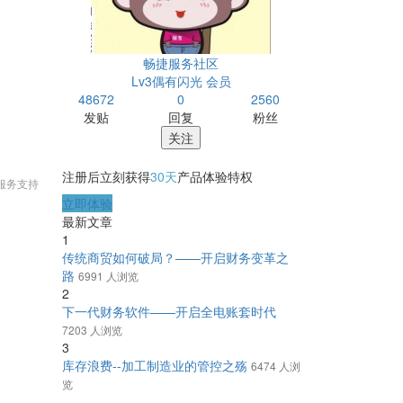
畅捷服务社区
Lv3偶有闪光 会员
48672
0
2560
发贴
回复
粉丝
关注
注册后立刻获得
30天
产品体验特权
服务支持
立即体验
最新文章
1
传统商贸如何破局？——开启财务变革之
路
6991 人浏览
2
下一代财务软件——开启全电账套时代
7203 人浏览
3
库存浪费--加工制造业的管控之殇
6474 人浏
览