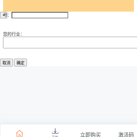
号：
×
法宝预约
您的行业：
取消
确定
立即购买
激活码