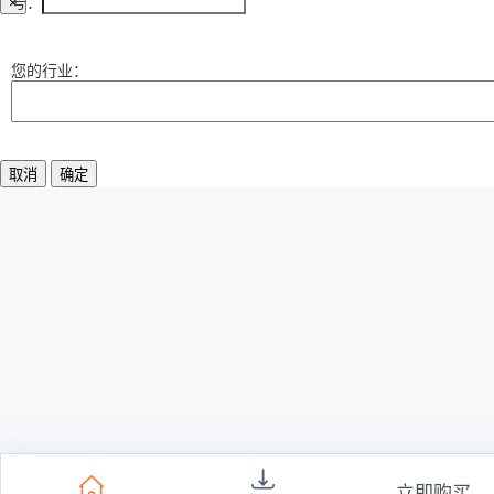
号：
×
法宝预约
您的行业：
取消
确定
立即购买