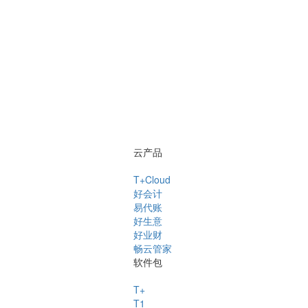
云产品
T+Cloud
好会计
易代账
好生意
好业财
畅云管家
软件包
T+
T1