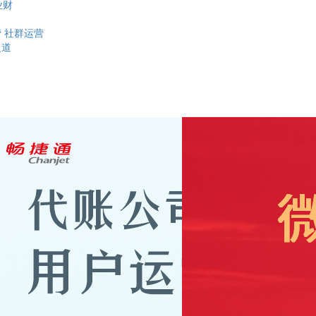
业财
营
社群运营
之道