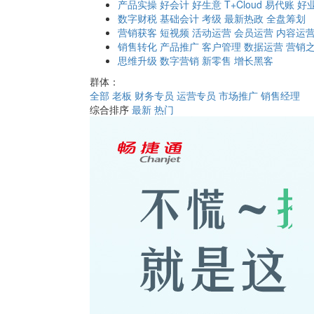
产品实操
好会计
好生意
T+Cloud
易代账
好
数字财税
基础会计
考级
最新热政
全盘筹划
营销获客
短视频
活动运营
会员运营
内容运
销售转化
产品推广
客户管理
数据运营
营销
思维升级
数字营销
新零售
增长黑客
群体：
全部
老板
财务专员
运营专员
市场推广
销售经理
综合排序
最新
热门