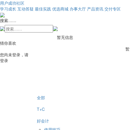
用户成功社区
学习成长
互动答疑
最佳实践
优选商城
办事大厅
产品资讯
交付专区
搜索……
暂无信息
猜你喜欢
暂
您尚未登录，请
登录
全部
T+C
好会计
使用技巧