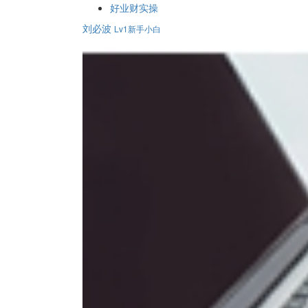
好业财实操
刘必波
Lv1新手小白