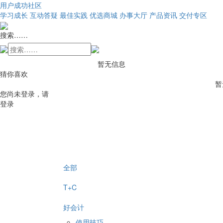
用户成功社区
学习成长
互动答疑
最佳实践
优选商城
办事大厅
产品资讯
交付专区
搜索……
暂无信息
猜你喜欢
暂
您尚未登录，请
登录
全部
T+C
好会计
使用技巧