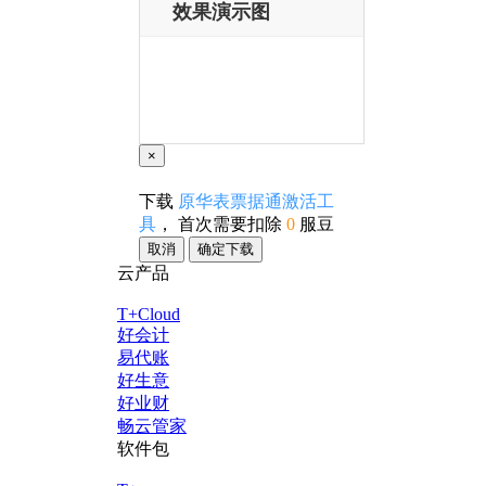
效果演示图
×
下载
原华表票据通激活工
具
， 首次需要扣除
0
服豆
取消
确定下载
云产品
T+Cloud
好会计
易代账
好生意
好业财
畅云管家
软件包