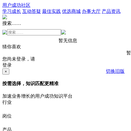
用户成功社区
学习成长
互动答疑
最佳实践
优选商城
办事大厅
产品资讯
搜索……
暂无信息
猜你喜欢
暂
您尚未登录，请
登录
切换旧版
×
按需选择，知识匹配更精准
加速业务增长的用户成功知识平台
行业
岗位
产品