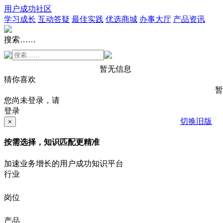
用户成功社区
学习成长
互动答疑
最佳实践
优选商城
办事大厅
产品资讯
搜索……
暂无信息
猜你喜欢
暂
您尚未登录，请
登录
切换旧版
×
按需选择，知识匹配更精准
加速业务增长的用户成功知识平台
行业
岗位
产品