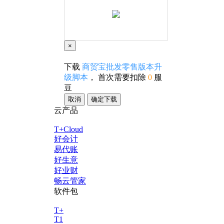
×
下载
商贸宝批发零售版本升
级脚本
， 首次需要扣除
0
服
豆
取消
确定下载
云产品
T+Cloud
好会计
易代账
好生意
好业财
畅云管家
软件包
T+
T1