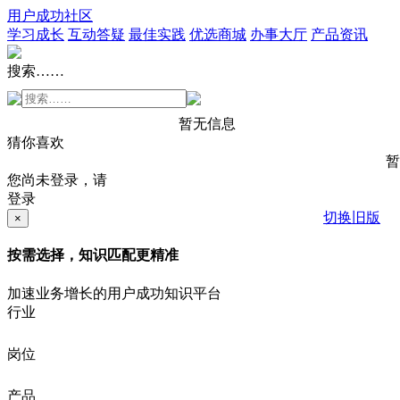
用户成功社区
学习成长
互动答疑
最佳实践
优选商城
办事大厅
产品资讯
搜索……
暂无信息
猜你喜欢
暂
您尚未登录，请
登录
切换旧版
×
按需选择，知识匹配更精准
加速业务增长的用户成功知识平台
行业
岗位
产品