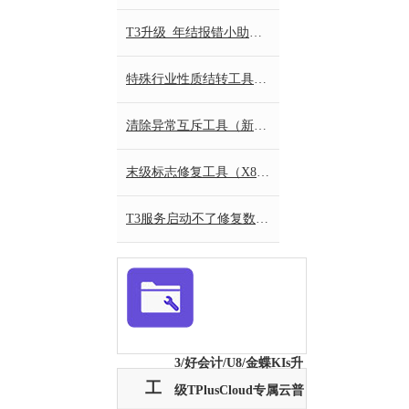
T3升级_年结报错小助手.zip
特殊行业性质结转工具_新_X64.zip
清除异常互斥工具（新）X86.zip
末级标志修复工具（X86）.zip
T3服务启动不了修复数字签名
3/好会计/U8/金蝶KIs升
工
级TPlusCloud专属云普