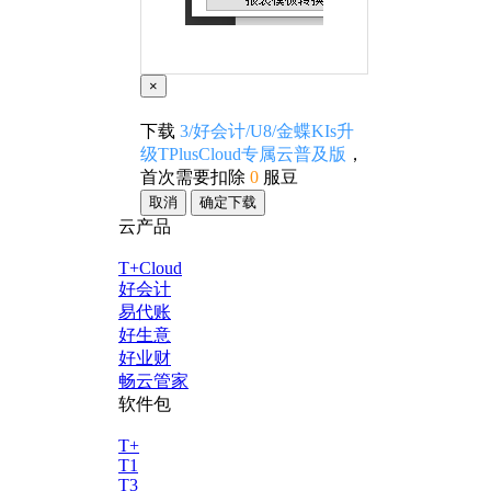
×
下载
3/好会计/U8/金蝶KIs升
级TPlusCloud专属云普及版
，
首次需要扣除
0
服豆
取消
确定下载
云产品
T+Cloud
好会计
易代账
好生意
好业财
畅云管家
软件包
T+
T1
T3