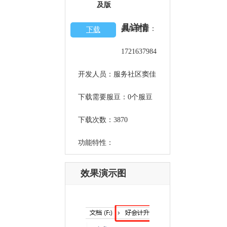
及版
具详情
最后更新：
下载
1721637984
开发人员：服务社区窦佳
下载需要服豆：0个服豆
下载次数：3870
功能特性：
效果演示图