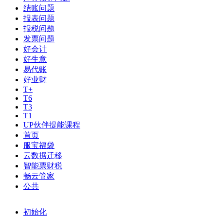
结账问题
报表问题
报税问题
发票问题
好会计
好生意
易代账
好业财
T+
T6
T3
T1
UP伙伴提能课程
首页
服宝福袋
云数据迁移
智能票财税
畅云管家
公共
初始化