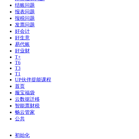
结账问题
报表问题
报税问题
发票问题
好会计
好生意
易代账
好业财
T+
T6
T3
T1
UP伙伴提能课程
首页
服宝福袋
云数据迁移
智能票财税
畅云管家
公共
初始化