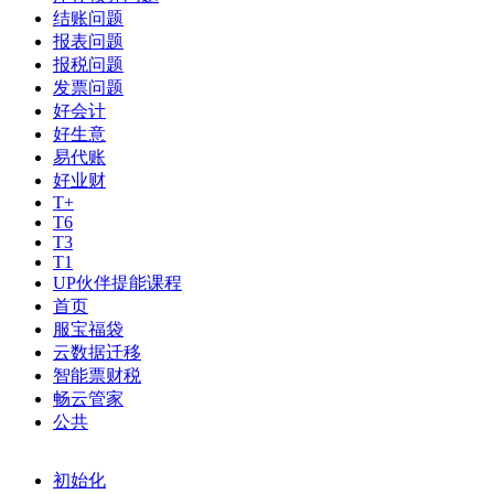
结账问题
报表问题
报税问题
发票问题
好会计
好生意
易代账
好业财
T+
T6
T3
T1
UP伙伴提能课程
首页
服宝福袋
云数据迁移
智能票财税
畅云管家
公共
初始化