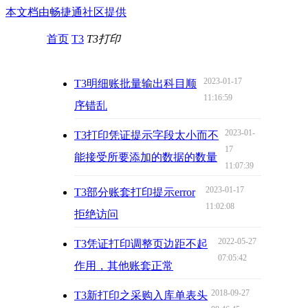
本文档由畅捷通社区提供
首页
T3
T3打印
2023-01-17
T3明细账批量输出科目顺
11:16:59
序错乱
2023-01-
T3打印凭证提示字段太小而不
17
能接受所要添加的数据的数量
11:07:39
2023-01-17
T3部分账套打印提示error
11:02:08
拒绝访问
2022-05-27
T3凭证打印调整页边距不起
07:05:42
作用，其他账套正常
2018-09-27
T3新打印之采购入库单表头