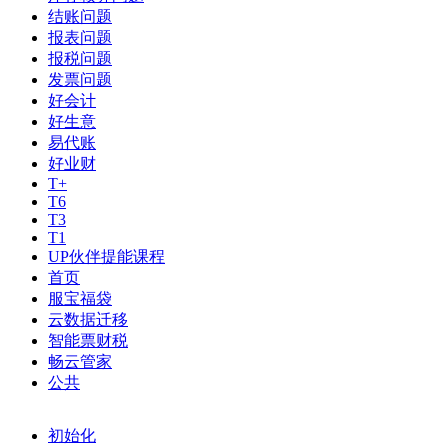
结账问题
报表问题
报税问题
发票问题
好会计
好生意
易代账
好业财
T+
T6
T3
T1
UP伙伴提能课程
首页
服宝福袋
云数据迁移
智能票财税
畅云管家
公共
初始化