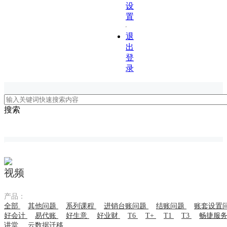
设
置
退
出
登
录
搜索
视频
产品：
全部
其他问题
系列课程
进销台账问题
结账问题
账套设置
好会计
易代账
好生意
好业财
T6
T+
T1
T3
畅捷服
讲堂
云数据迁移