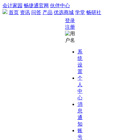
会计家园
畅捷通官网
伙伴中心
首页
资讯
问答
产品
优选商城
学堂
畅研社
登录
注册
系
统
设
置
个
人
中
心
消
息
通
知
账
号