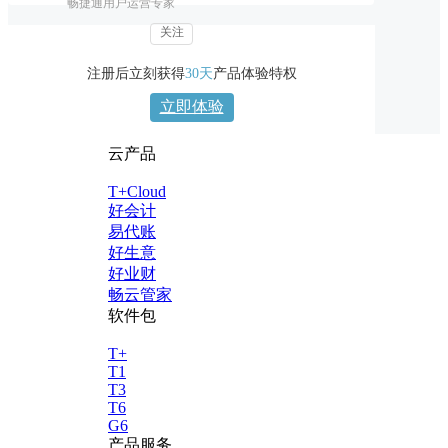
畅捷通用户运营专家
关注
注册后立刻获得
30天
产品体验特权
立即体验
云产品
T+Cloud
好会计
易代账
好生意
好业财
畅云管家
软件包
T+
T1
T3
T6
G6
产品服务