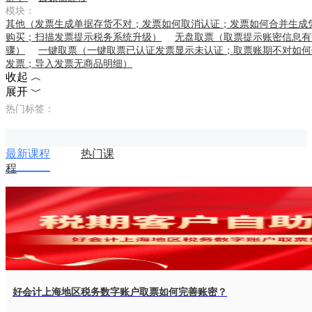
模块：
其他（发票生成单据存货不对；发票如何取消认证；发票如何合并生成
购买；扫描发票提示税务系统升级）
无盘取票（取票提示账密信息有
骤）
一键取票（一键取票已认证发票显示未认证；取票账期不对如何
发票；导入发票无商品明细）
收起 ︿
展开 ﹀
热门标签：
最新课程
热门课
程
好会计上海地区税务数字账户取票如何完善账密？