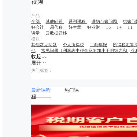
视频
产品：
全部
其他问题
系列课程
进销台账问题
结账问
好会计
易代账
好生意
好业财
T6
T+
T1
讲堂
云数据迁移
模块：
其他常见问题
个人所得税
工商年报
所得税汇算
他
常见问题（利润表中税金及附加小于明细之和；个
收起 ︿
展开 ﹀
热门标签：
最新课程
热门课
程