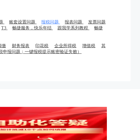
题
账套设置问题
报税问题
报表问题
发票问题
T3
畅捷服务，快乐年结
跟我学系列教程
畅捷
清缴
财务报表
印花税
企业所得税
增值税
其
税申报问题；一键报税提示账密验证失败）