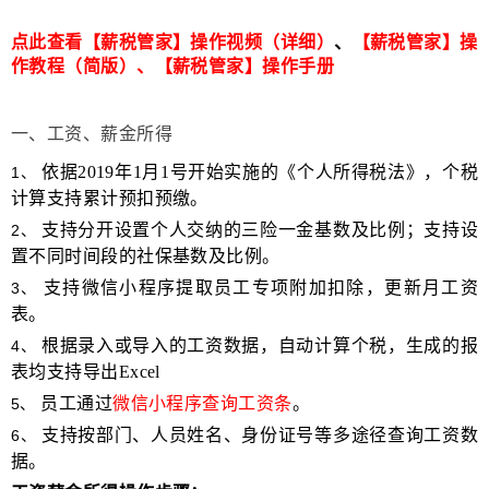
点此
查
看
【
薪税管
家
】
操作视
频
（详
细
）
、
【
薪税管
家
】
操
作
教
程
（简版
）
、
【薪税管家】操作手
册
一、工资、薪金所得
依据
2019
年
1
月
1
号开始实施的《个人所得税法》，个税
1
、
计算支持累计预扣预缴。
支持分开设置个人交纳的三险一金基数及比例；支持设
2
、
置不同时间段的社保基数及比例。
支持微信小程序提取员工专项附加扣除，更新月工资
3
、
表。
根据录入或导入的工资数据，自动计算个税，生成的报
4
、
表均支持导出
Excel
员工通过
微信小程序查询工资条
。
5
、
支持按部门、人员姓名、身份证号等多途径查询工资数
6
、
据。