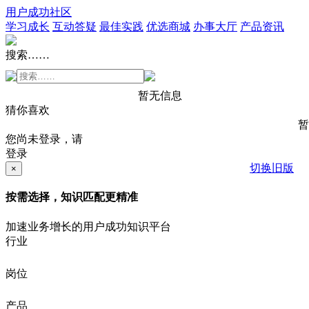
用户成功社区
学习成长
互动答疑
最佳实践
优选商城
办事大厅
产品资讯
搜索……
暂无信息
猜你喜欢
暂
您尚未登录，请
登录
切换旧版
×
按需选择，知识匹配更精准
加速业务增长的用户成功知识平台
行业
岗位
产品