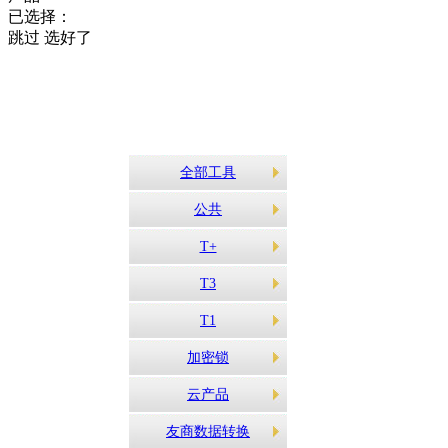
已选择：
跳过
选好了
全部工具
公共
T+
T3
T1
加密锁
云产品
友商数据转换