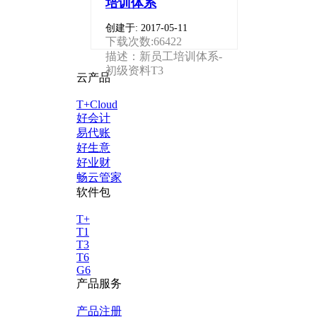
培训体系
创建于: 2017-05-11
下载次数:66422
描述：新员工培训体系-
初级资料T3
云产品
T+Cloud
好会计
易代账
好生意
好业财
畅云管家
软件包
T+
T1
T3
T6
G6
产品服务
产品注册