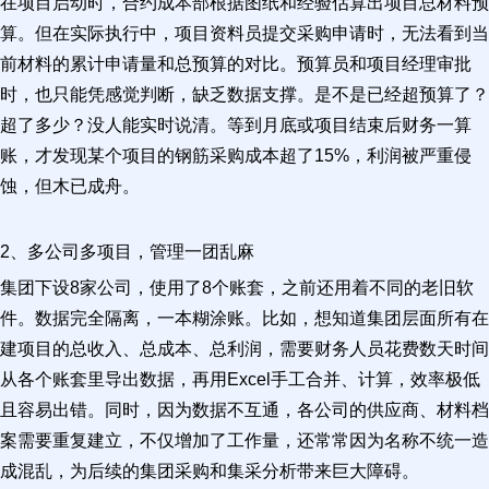
在项目启动时，合约成本部根据图纸和经验估算出项目总材料预
算。但在实际执行中，项目资料员提交采购申请时，无法看到当
前材料的累计申请量和总预算的对比。预算员和项目经理审批
时，也只能凭感觉判断，缺乏数据支撑。是不是已经超预算了？
超了多少？没人能实时说清。等到月底或项目结束后财务一算
账，才发现某个项目的钢筋采购成本超了15%，利润被严重侵
蚀，但木已成舟。
2、多公司多项目，管理一团乱麻
集团下设8家公司，使用了8个账套，之前还用着不同的老旧软
件。数据完全隔离，一本糊涂账。比如，想知道集团层面所有在
建项目的总收入、总成本、总利润，需要财务人员花费数天时间
从各个账套里导出数据，再用Excel手工合并、计算，效率极低
且容易出错。同时，因为数据不互通，各公司的供应商、材料档
案需要重复建立，不仅增加了工作量，还常常因为名称不统一造
成混乱，为后续的集团采购和集采分析带来巨大障碍。